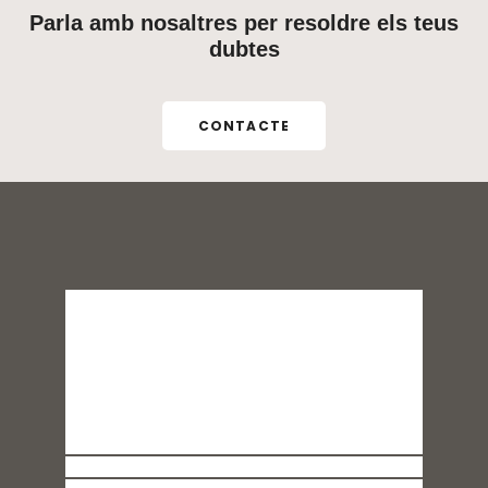
Parla amb nosaltres per resoldre els teus
dubtes
CONTACTE
Venda de feixos de sarments al
Celler Quim Batlle
Al celler venem feixos de sarments acabats
de podar, aprofitant els recursos de la terra
com s’ha fet...
Read More