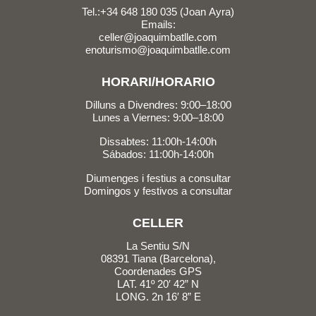
Tel.:+34 648 180 035 (Joan Ayra)
Emails:
celler@joaquimbatlle.com
enoturismo@joaquimbatlle.com
HORARI/HORARIO
Dilluns a Divendres: 9:00–18:00
Lunes a Viernes: 9:00–18:00
Dissabtes: 11:00h-14:00h
Sábados: 11:00h-14:00h
Diumenges i festius a consultar
Domingos y festivos a consultar
CELLER
La Sentiu S/N
08391 Tiana (Barcelona),
Coordenades GPS
LAT. 41º 20′ 42” N
LONG. 2n 16′ 8” E