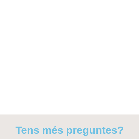
Visita celler amb degustació de
vins, embotits i formatge
Visita guiada entre viñedos con cata y
desayuno de payés Únete a nosotros para
vivi...
Read More
Tens més preguntes?