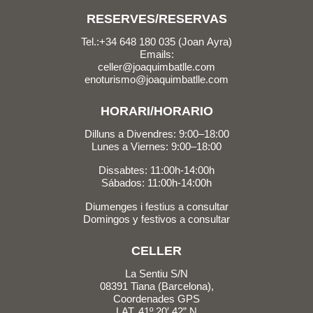
RESERVES/RESERVAS
Tel.:+34 648 180 035 (Joan Ayra)
Emails:
celler@joaquimbatlle.com
enoturismo@joaquimbatlle.com
HORARI/HORARIO
Dilluns a Divendres: 9:00–18:00
Lunes a Viernes: 9:00–18:00
Dissabtes: 11:00h-14:00h
Sábados: 11:00h-14:00h
Diumenges i festius a consultar
Domingos y festivos a consultar
CELLER
La Sentiu S/N
08391 Tiana (Barcelona),
Coordenades GPS
LAT. 41º 20′ 42” N