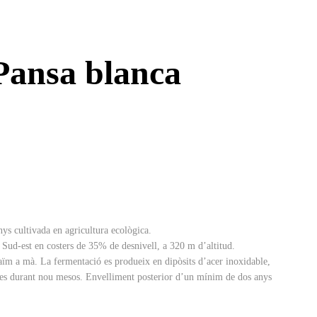
Pansa blanca
nys cultivada en agricultura ecològica.
ó Sud-est en costers de 35% de desnivell, a 320 m d’altitud.
 raïm a mà. La fermentació es produeix en dipòsits d’acer inoxidable,
lies durant nou mesos. Envelliment posterior d’un mínim de dos anys