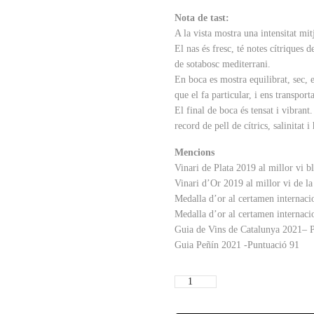
Nota de tast:
A la vista mostra una intensitat mitj
El nas és fresc, té notes cítriques 
de sotabosc mediterrani.
En boca es mostra equilibrat, sec, e
que el fa particular, i ens transport
El final de boca és tensat i vibrant
record de pell de cítrics, salinitat 
Mencions
Vinari de Plata 2019 al millor vi b
Vinari d’Or 2019 al millor vi de l
Medalla d’or al certamen internaci
Medalla d’or al certamen internaci
Guia de Vins de Catalunya 2021– P
Guia Peñín 2021 -Puntuació 91
quantitat
de
Foranell