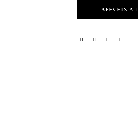
Pansa
blanca
AFEGEIX A 