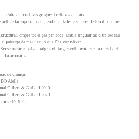
ana /alta de tonalitats grogues i reflexos daurats.
de pell de taronja confitada, embolcallades per notes de fonoll i herbes
structurat, omple tot el pas per boca, ambla singularitat d’un toc salí
a al paisatge de mar i sauló que l’ha vist néixer.
. Sense mostrar fatiga malgrat el llarg envelliment, encara ofereix el
i herba aromàtica.
lanc de criança.
a DO Alella.
onal Gilbert & Gaillard 2019.
onal Gilbert & Gaillard 2020.
untuació: 9.73