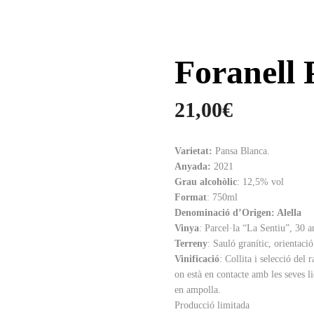
Foranell 
21,00
€
Varietat:
Pansa Blanca.
Anyada:
2021
Grau alcohòlic
: 12,5% vol
Format
: 750ml
Denominació d’Origen: Alella
Vinya
: Parcel·la “La Sentiu”, 30 a
Terreny
: Sauló granític, orientaci
Vinificació
: Collita i selecció del
on està en contacte amb les seves 
en ampolla.
Producció limitada